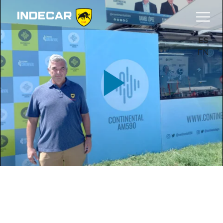
ES
EN