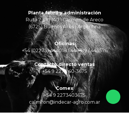
Planta fabril y administración
Ruta 7 Km 140 - Carmen de Areco
(6725) Buenos Aires | Argentina
Oficinas
+54 (02273) 444018 / 440419 / 443576
Contacto directo ventas
+54 9 2273 40-3675
Comex
+54 9 2273403675
calmiron@indecar-agro.com.ar
Email
info@indecar-agro.com.ar