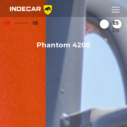
05
05
ES
EN
Phantom 4200