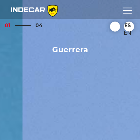
01
04
ES
EN
Guerrera